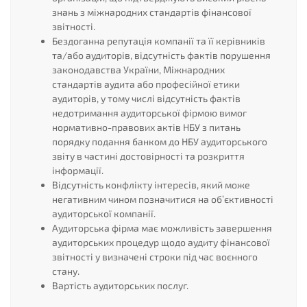
знань з міжнародних стандартів фінансової
звітності.
Бездоганна репутація компанії та її керівників
та/або аудиторів, відсутність фактів порушення
законодавства України, Міжнародних
стандартів аудита або професійної етики
аудиторів, у тому числі відсутність фактів
недотримання аудиторської фірмою вимог
нормативно-правових актів НБУ з питань
порядку подання банком до НБУ аудиторського
звіту в частині достовірності та розкриття
інформації.
Відсутність конфлікту інтересів, який може
негативним чином позначитися на об’єктивності
аудиторської компанії.
Аудиторська фірма має можливість завершення
аудиторських процедур щодо аудиту фінансової
звітності у визначені строки під час воєнного
стану.
Вартість аудиторських послуг.