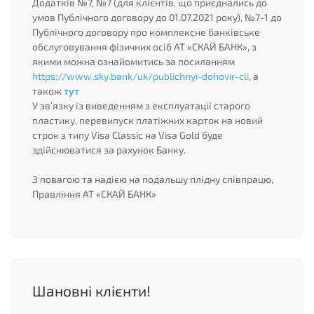
Додатків №7, №7 (для клієнтів, що приєднались до
умов Публічного договору до 01.07.2021 року), №7-1 до
Публічного договору про комплексне банківське
обслуговування фізичних осіб АТ «СКАЙ БАНК», з
якими можна ознайомитись за посиланням
https://www.sky.bank/uk/publichnyi-dohovir-cli
, а
також
тут
У зв’язку із виведенням з експлуатації старого
пластику, перевипуск платіжних карток на новий
строк з типу Visa Classic на Visa Gold буде
здійснюватися за рахунок Банку.
З повагою та надією на подальшу плідну співпрацю,
Правління АТ «СКАЙ БАНК»
Шановні клієнти!