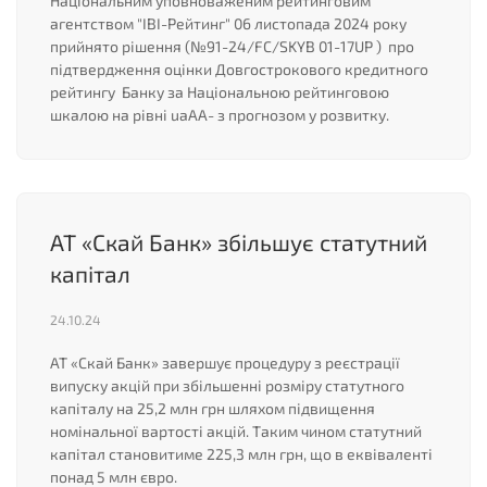
Національним уповноваженим рейтинговим
агентством "ІВІ-Рейтинг" 06 листопада 2024 року
прийнято рішення (№91-24/FC/SKYB 01-17UP ) про
підтвердження оцінки Довгострокового кредитного
рейтингу Банку за Національною рейтинговою
шкалою на рівні uaAA- з прогнозом у розвитку.
АТ «Скай Банк» збільшує статутний
капітал
24.10.24
АТ «Скай Банк» завершує процедуру з реєстрації
випуску акцій при збільшенні розміру статутного
капіталу на 25,2 млн грн шляхом підвищення
номінальної вартості акцій. Таким чином статутний
капітал становитиме 225,3 млн грн, що в еквіваленті
понад 5 млн євро.