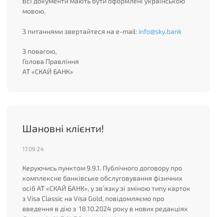
Всі документи мають бути оформлені українською
мовою.
З питаннями звертайтеся на e-mail:
info@sky.bank
З повагою,
Голова Правління
АТ «СКАЙ БАНК»
Шановні клієнти!
17.09.24
Керуючись пунктом 9.9.1. Публічного договору про
комплексне банківське обслуговування фізичних
осіб АТ «СКАЙ БАНК», у зв’язку зі зміною типу карток
з Visa Classic на Visa Gold, повідомляємо про
введення в дію з 18.10.2024 року в нових редакціях