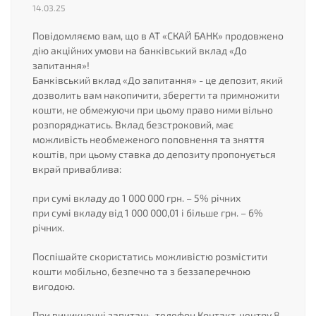
14.03.25
Повідомляємо вам, що в АТ «СКАЙ БАНК» продовжено
дію акційних умови на банківський вклад «До
запитання»!
Банківський вклад «До запитання» - це депозит, який
дозволить вам накопичити, зберегти та примножити
кошти, не обмежуючи при цьому право ними вільно
розпоряджатись. Вклад безстроковий, має
можливість необмеженого поповнення та зняття
коштів, при цьому ставка до депозиту пропонується
вкрай приваблива:
при сумі вкладу до 1 000 000 грн. – 5% річних
при сумі вкладу від 1 000 000,01 і більше грн. – 6%
річних.
Поспішайте скористатись можливістю розмістити
кошти мобільно, безпечно та з беззаперечною
вигодою.
При виникненні запитань, телефон Контакт-центру 8