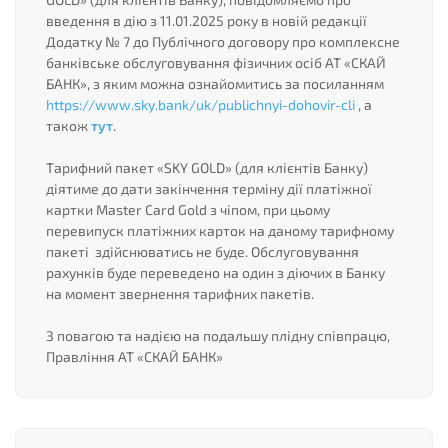
введення в дію з 11.01.2025 року в новій редакції
Додатку № 7 до Публічного договору про комплексне
банківське обслуговування фізичних осіб АТ «СКАЙ
БАНК», з яким можна ознайомитись за посиланням
https://www.sky.bank/uk/publichnyi-dohovir-cli
, а
також
тут
.
Тарифний пакет «SKY GOLD» (для клієнтів Банку)
діятиме до дати закінчення терміну дії платіжної
картки Master Card Gold з чіпом, при цьому
перевипуск платіжних карток на даному тарифному
пакеті здійснюватись не буде. Обслуговування
рахунків буде переведено на один з діючих в Банку
на момент звернення тарифних пакетів.
З повагою та надією на подальшу плідну співпрацю,
Правління АТ «СКАЙ БАНК»