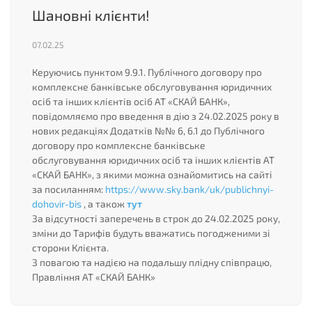
Шановні клієнти!
07.02.25
Керуючись пунктом 9.9.1. Публічного договору про
комплексне банківське обслуговування юридичних
осіб та інших клієнтів осіб АТ «СКАЙ БАНК»,
повідомляємо про введення в дію з 24.02.2025 року в
нових редакціях Додатків №№ 6, 6.1 до Публічного
договору про комплексне банківське
обслуговування юридичних осіб та інших клієнтів АТ
«СКАЙ БАНК», з якими можна ознайомитись на сайті
за посиланням:
https://www.sky.bank/uk/publichnyi-
dohovir-bis
, а також
тут
За відсутності заперечень в строк до 24.02.2025 року,
зміни до Тарифів будуть вважатись погодженими зі
сторони Клієнта.
З повагою та надією на подальшу плідну співпрацю,
Правління АТ «СКАЙ БАНК»