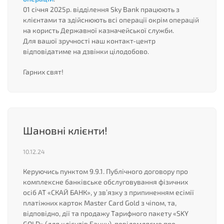
01 січня 2025р. відділення Sky Bank працюють з
клієнтами та здійснюють всі операції окрім операцій
на користь Державної казначейської служби.
Для вашої зручності наш контакт-центр
відповідатиме на дзвінки цілодобово.
Гарних свят!
Шановні клієнти!
10.12.24
Керуючись пунктом 9.9.1. Публічного договору про
комплексне банківське обслуговування фізичних
осіб АТ «СКАЙ БАНК», у зв’язку з припиненням есімії
платіжних карток Master Card Gold з чіпом, та,
відповідно, дії та продажу Тарифного пакету «SKY
GOLD» (для клієнтів Банку), повідомляємо про