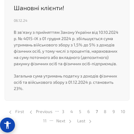
Шановні клієнти!
06.12.24
В зв'язку з прийняттям Закону України від 10.10.2024
р. № 4015-ІХ з 01 грудня 2024 р. збільшується сума
утримань військового збору з 1,5% до 5% з доходів
фізичних осіб, у тому числі з процентів, нарахованих
на суму поточного або вкладного (депозитного)
рахунку фізичних осіб та фізичних осіб-підприємців.
Загальна сума утримань податку з доходів фізичних
осіб та військового збору з 01.12.2024 р. становить
23%.
Розбивка
…
First
Previous
Page
3
Page
4
Page
5
Page
6
7
Page
8
Page
9
Page
10
на
…
Page
11
Next
Last
сторінки