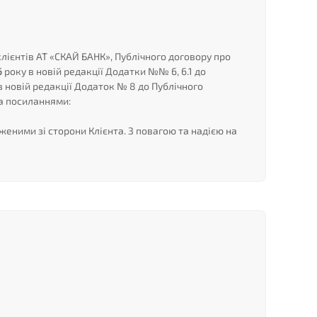
лієнтів АТ «СКАЙ БАНК», Публічного договору про
6
року в новій редакції Додатки №№ 6, 6.1 до
в новій редакції Додаток № 8 до Публічного
а посиланнями:
женими зі сторони Клієнта. З повагою та надією на