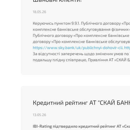
18.05.26
Керуючись пунктом 9.9.1. Публічного договору «Пр
комплексне банківське обслуговування фізичних 
Публічного договору «Про комплексне банківське 
договору «Про комплексне банківське обслуговув
https://www.sky.bank/uk/publichnyi-dohovir-cli,
ht
За відсутності заперечень щодо змінених умов по
подальшу плідну співпрацю, Правління АТ «СКАЙ 
Кредитний рейтинг АТ "СКАЙ БАН
13.05.26
IBI-Rating підтвердило кредитний рейтинг АТ «Ск