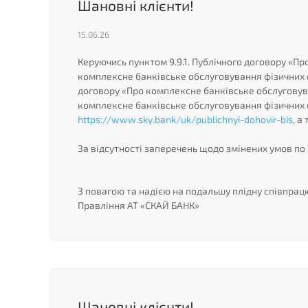
Шановні клієнти!
15.06.26
Керуючись пунктом 9.9.1. Публічного договору «Пр
комплексне банківське обслуговування фізичних ос
договору «Про комплексне банківське обслуговува
комплексне банківське обслуговування фізичних 
https://www.sky.bank/uk/publichnyi-dohovir-bis
, а
За відсутності заперечень щодо змінених умов по 
З повагою та надією на подальшу плідну співпрац
Правління АТ «СКАЙ БАНК»
Шановні клієнти!