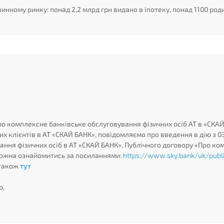
инному ринку: понад 2,2 млрд грн видано в іпотеку, понад 1100 род
Про комплексне банківське обслуговування фізичних осіб АТ в «СКА
х клієнтів в АТ «СКАЙ БАНК», повідомляємо про введення в дію з 03
ання фізичних осіб в АТ «СКАЙ БАНК», Публічного договору «Про к
и можна ознайомитись за посиланнями:
https://www.sky.bank/uk/public
 також
тут
ю,