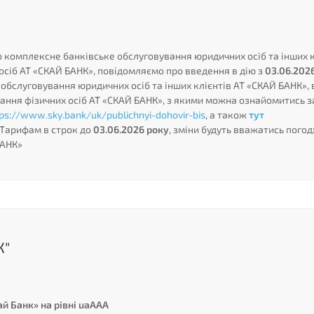
о комплексне банківське обслуговування юридичних осіб та інших к
осіб АТ «СКАЙ БАНК», повідомляємо про введення в дію з
03.06.202
обслуговування юридичних осіб та інших клієнтів АТ «СКАЙ БАНК», 
ання фізичних осіб АТ «СКАЙ БАНК», з якими можна ознайомитись з
tps://www.sky.bank/uk/publichnyi-dohovir-bis
, а також
тут
 Тарифам в строк до
03.06.2026 року
, зміни будуть вважатись погод
БАНК»
К"
ай Банк» на рівні uaAAA