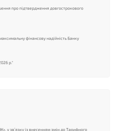
рішення про підтвердження довгострокового
аксимальну фінансову надійність Банку
026 р."
К», у зв’язку із внесенням змін до Тарифного