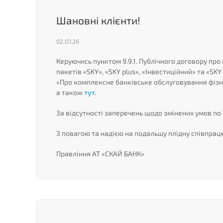
Шановні клієнти!
02.07.26
Керуючись пунктом 9.9.1. Публічного договору про
пакетів «SKY», «SKY plus», «Інвестиційний» та «SK
«Про комплексне банківське обслуговування фізи
а також
тут.
За відсутності заперечень щодо змінених умов по 
З повагою та надією на подальшу плідну співпрац
Правління АТ «СКАЙ БАНК»