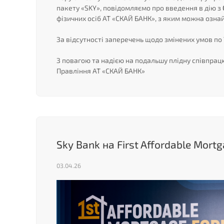
пакету «SKY», повідомляємо про введення в дію з
фізичних осіб АТ «СКАЙ БАНК», з яким можна озн
За відсутності заперечень щодо змінених умов по 
З повагою та надією на подальшу плідну співпрац
Правління АТ «СКАЙ БАНК»
Sky Bank на First Affordable Mort
03.04.26