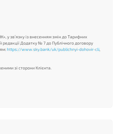
», у зв’язку із внесенням змін до Тарифних
ій редакції Додатку № 7 до Публічного договору
ням:
https://www.sky.bank/uk/publichnyi-dohovir-cli
,
еними зі сторони Клієнта.