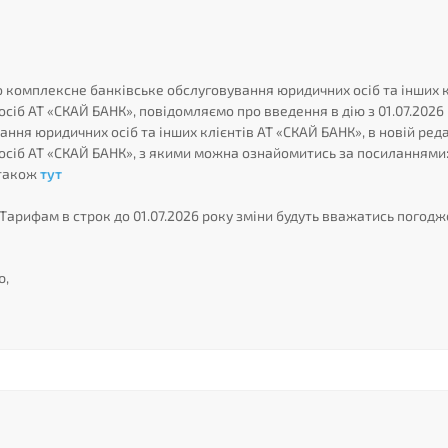
о комплексне банківське обслуговування юридичних осіб та інших к
іб АТ «СКАЙ БАНК», повідомляємо про введення в дію з 01.07.2026 
ння юридичних осіб та інших клієнтів АТ «СКАЙ БАНК», в новій ред
осіб АТ «СКАЙ БАНК», з якими можна ознайомитись за посиланнями
 також
тут
Тарифам в строк до 01.07.2026 року зміни будуть вважатись погодж
ю,