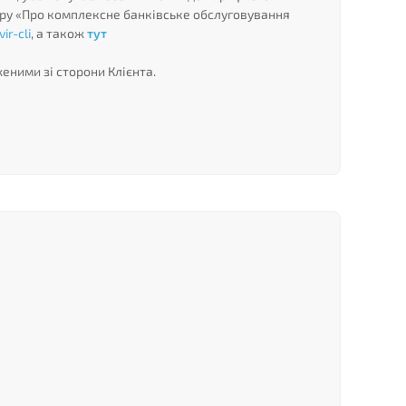
ору «Про комплексне банківське обслуговування
ir-cli
, а також
тут
еними зі сторони Клієнта.