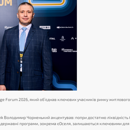
gage Forum 2026, який об’єднав ключових учасників ринку житлового
ank Володимир Чорненький акцентував: попри достатню ліквідність
 державні програми, зокрема єОселя, залишаються ключовими для 