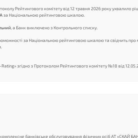
ротоколу Рейтингового комітету від 12 травня 2026 року ухвалило 
A
за Національною рейтинговою шкалою.
льний
, а Банк виключено з Контрольного списку.
можності за Національною рейтинговою шкалою та свідчить про м
.
Rating» згідно з Протоколом Рейтингового комітету №18 від 12.05.2
 комплексне банківське обслуговування фізичних осіб АТ «СКАЙ БАН