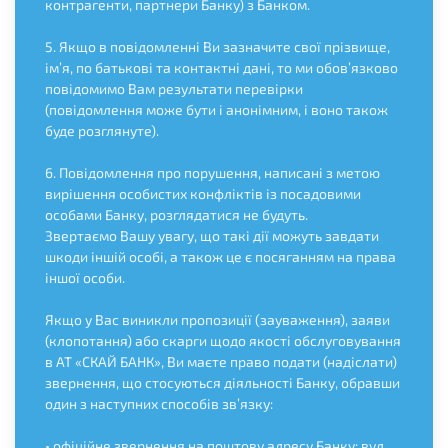
контрагенти, партнери Банку) з Банком.
5. Якщо в повідомленні Ви зазначите свої прізвище,
ім’я, по батькові та контактні дані, то ми обов’язково
повідомимо Вам результати перевірки
(повідомлення може бути і анонімним, і воно також
буде розглянуте).
6. Повідомлення про порушення, написані з метою
вирішення особистих конфліктів із посадовими
особами Банку, розглядатися не будуть.
Звертаємо Вашу увагу, що такі дії можуть завдати
шкоди іншій особі, а також це є посяганням на права
іншої особи.
Якщо у Вас виникли пропозиції (зауваження), заяви
(клопотання) або скарги щодо якості обслуговування
в АТ «СКАЙ БАНК», Ви маєте право подати (надіслати)
звернення, що стосуються діяльності Банку, обравши
один з наступних способів зв’язку:
• офіційне звернення на поштову адресу Банку: вул.