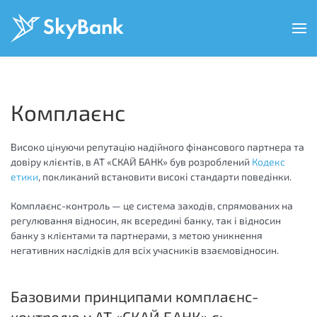
Перейти
до
основного
вмісту
Комплаєнс
Високо цінуючи репутацію надійного фінансового партнера та
довіру клієнтів, в АТ «СКАЙ БАНК» був розроблений
Кодекс
етики
, покликаний встановити високі стандарти поведінки.
Комплаєнс-контроль — це система заходів, спрямованих на
регулювання відносин, як всередині банку, так і відносин
банку з клієнтами та партнерами, з метою уникнення
негативних наслідків для всіх учасників взаємовідносин.
Базовими принципами комплаєнс-
контролю у АТ «СКАЙ БАНК» є: