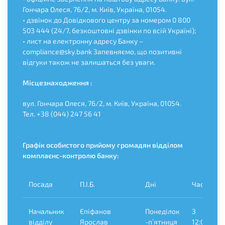
Гончара Олеся, 76/2, м. Київ, Україна, 01054.
• дзвінок до Довідкового центру за номером 0 800
503 444 (24/7, безкоштовні дзвінки по всій Україні);
• лист на електронну адресу Банку –
compliance@sky.bank Запевняємо, що позитивні
відгуки також не залишаться без уваги.
Місцезнаходження :
вул. Гончара Олеся, 76/2, м. Київ, Україна, 01054.
Тел. +38 (044) 247 56 41
Графік особистого прийому громадян відділом
комплаєнс-контролю банку:
Посада
П.І.Б.
Дні
Час
Начальник
Єпіфанов
Понеділок
З
відділу
Ярослав
-п’ятниця
12:00