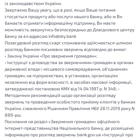
із законодавством України.
Звертаємо Вашу увагу, що в разі, якщо Ваше питання
стосується продукту або послуги нашого Банку, або ж Ви
бажаєте отримати інформаційну підтримку, Ви маєте
можливість звернутись безпосередньо до Довідкового центру
Банку за ел.адресою info@sky.bank
Позасудовий розгляд скарг споживачів здійснюється шляхом
розгляду Банком письмових звернень відповідно до вимог:
• Закону України «Про звернення громадян»;
• Інструкції з діловодства за зверненнями громадян в органах
державної влади і місцевого самоврядування, об'єднаннях
громадян, на підприємствах, в установах, організаціях
незалежно від форм власності, в засобах масової інформації,
затвердженої постановою КМУ від 14.04.1997 р. N 348; •
Методичних рекомендацій щодо організації розгляду
звернень та проведення особистого прийому клієнтів у банках
України, схваленого Рішенням Правління НБУ 28.11.2019 року N
889-рш.
Посилання на розділ «Звернення громадян» офіційного
Інтернет-представництва Національного банку, де розміщено
інформацію про розгляд звернень: bank.gov.ua «Інструкції про