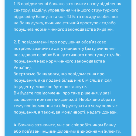
1. В повідомленні бажано зазначити назву відділення,
сектору, відділу, управління чи іншого структурного
підрозділу Банку, а також П.І.Б. та посаду особи, яка
на Вашу думку, вчинила етичний проступок та/або
порушила норми чинного законодавства України.
2. В повідомленні про порушення обов’язково
потрібно зазначити дату інциденту (дату вчинення
посадовою особою Банку етичного проступку та/або
порушення нею норм чинного законодавства
України).
Звертаємо Вашу увагу, що повідомлення про
порушення, яке подане більш ніж 6 місяців після
інциденту, може не бути розглянуте.
Ви будете повідомленні про таке рішення, у разі
залишення контактних даних. 3. Необхідно обрати
тему повідомлення та обґрунтувати в чому полягає
порушення, а також, за можливості, надати докази.
4. Бажано зазначити, чи є ви співробітником Банку
або пов’язані іншими діловими відносинами (клієнти,