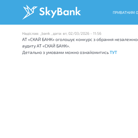
Перейти
до
ПРИВАТНИМ 
основного
вмісту
Надіслав:
_bank
, дата:
вт, 02/03/2026 - 11:56
АТ «СКАЙ БАНК» оголошує конкурс з обрання незалежног
аудиту АТ «СКАЙ БАНК».
Детально з умовами можно ознайомитись
ТУТ