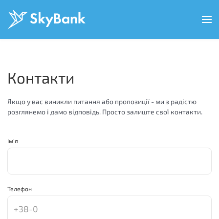
Перейти
до
основного
вмісту
Контакти
Якщо у вас виникли питання або пропозиції - ми з радістю
розглянемо і дамо відповідь. Просто залиште свої контакти.
Iм'я
Телефон