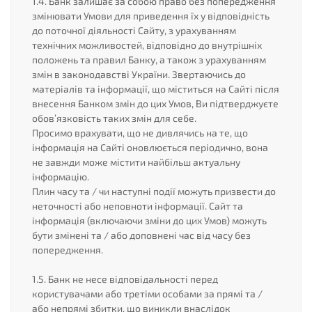
1.4. Банк залишає за собою право без попередження
змінювати Умови для приведення їх у відповідність
до поточної діяльності Сайту, з урахуванням
технічних можливостей, відповідно до внутрішніх
положень та правил Банку, а також з урахуванням
змін в законодавстві України. Звертаючись до
матеріалів та інформації, що міститься на Сайті після
внесення Банком змін до цих Умов, Ви підтверджуєте
обов’язковість таких змін для себе.
Просимо врахувати, що не дивлячись на те, що
інформація на Сайті оновлюється періодично, вона
не завжди може містити найбільш актуальну
інформацію.
Плин часу та / чи наступні події можуть призвести до
неточності або неповноти інформації. Сайт та
інформація (включаючи зміни до цих Умов) можуть
бути змінені та / або доповнені час від часу без
попередження.
1.5. Банк не несе відповідальності перед
користувачами або третіми особами за прямі та /
або непрямі збитки, що виникли внаслідок